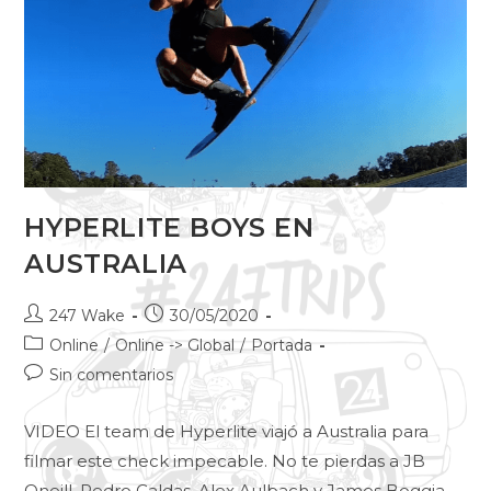
HYPERLITE BOYS EN
AUSTRALIA
247 Wake
30/05/2020
Online
/
Online -> Global
/
Portada
Sin comentarios
VIDEO El team de Hyperlite viajó a Australia para
filmar este check impecable. No te pierdas a JB
Oneill, Pedro Caldas, Alex Aulbach y James Boggia