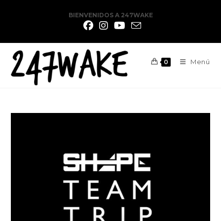
BIENVENIDOS A 247WAKE
Menú
0