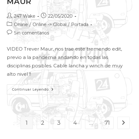
MAUR
247 Wake
22/05/2020
Online
/
Online -> Global
/
Portada
Sin comentarios
VIDEO Trever Maur, nos trae este tremendo edit,
previo a la pandemia andando en todas las
disciplinas posibles. Cable lancha y winch de muy
alto nivel !!
Continuar Leyendo
1
2
3
4
…
71