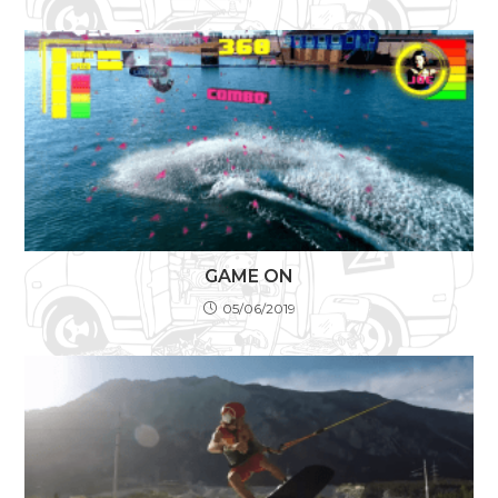
GAME ON
05/06/2019