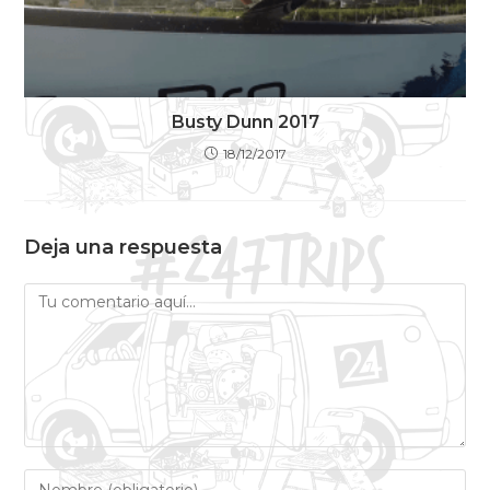
Busty Dunn 2017
18/12/2017
Deja una respuesta