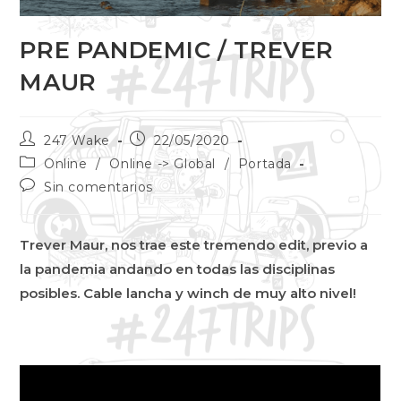
PRE PANDEMIC / TREVER
MAUR
247 Wake
22/05/2020
Online
/
Online -> Global
/
Portada
Sin comentarios
Trever Maur, nos trae este tremendo edit, previo a
la pandemia andando en todas las disciplinas
posibles. Cable lancha y winch de muy alto nivel!