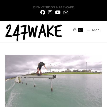
BIENVENIDOS A 247WAKE
Menú
0