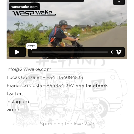
info@247wake.com
Lucas Gonzalez – +54111540845331
Francisco Costa – +5493413671999
facebook
twitter
instagram
vimeo
Spreading the love 24/7