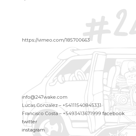
https://vimeo.com/185700663
info@247wake.com
Lucas Gonzalez – +54111540845331
Francisco Costa – +5493413671999
facebook
twitter
instagram