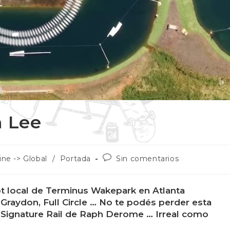
n Lee
ine -> Global
/
Portada
Sin comentarios
ot local de Terminus Wakepark en Atlanta
 Graydon, Full Circle … No te podés perder esta
l Signature Rail de Raph Derome … Irreal como