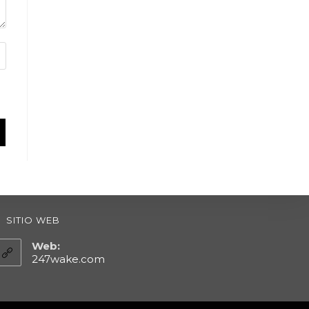
SITIO WEB
Web:
247wake.com