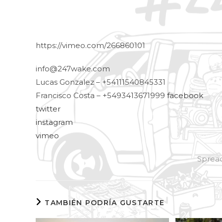
https://vimeo.com/266860101
info@247wake.com
Lucas Gonzalez – +54111540845331
Francisco Costa – +5493413671999
facebook
twitter
instagram
vimeo
Spread
TAMBIÉN PODRÍA GUSTARTE