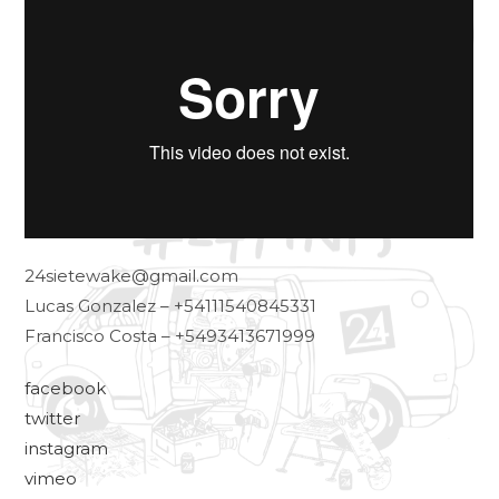
24sietewake@gmail.com
Lucas Gonzalez – +54111540845331
Francisco Costa – +5493413671999
facebook
twitter
instagram
vimeo