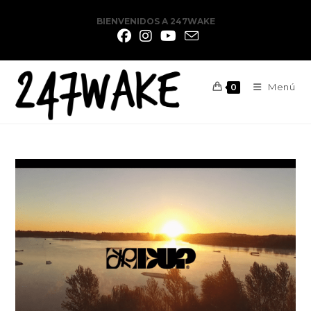
BIENVENIDOS A 247WAKE
Menú
0