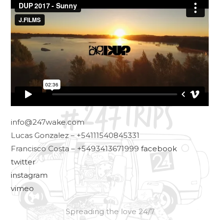
info@247wake.com
Lucas Gonzalez – +54111540845331
Francisco Costa – +5493413671999
facebook
twitter
instagram
vimeo
Spreading the love 24/7