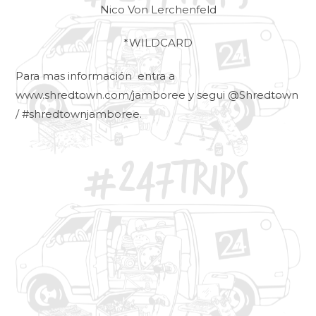
Nico Von Lerchenfeld
*WILDCARD
Para mas información entra a
www.shredtown.com/jamboree y segui @Shredtown
/ #shredtownjamboree.