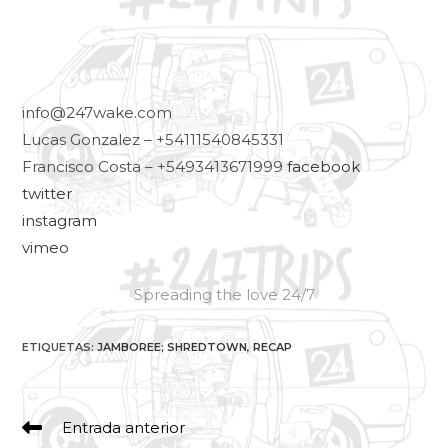
info@247wake.com
Lucas Gonzalez – +54111540845331
Francisco Costa – +5493413671999
facebook
twitter
instagram
vimeo
Spreading the love 24/7
ETIQUETAS
:
JAMBOREE; SHREDTOWN
,
RECAP
Entrada anterior